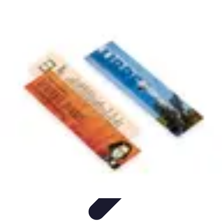
Électricien Rapide
Choisir un Électricien
Innovations
Choix de l'Électricien
Urgences
Électriques
Évaluation des Électriciens
Électricien Rapide