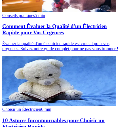
Conseils pratiques
5
min
Comment Évaluer la Qualité d'un Électricien
Rapide pour Vos Urgences
Évaluer la qualité d'un électricien rapide est crucial pour vos
urgences. Suivez notre guide complet pour ne pas vous tromper !
Choisir un Électricien
6
min
10 Astuces Incontournables pour Choisir un
Électricien Rapide