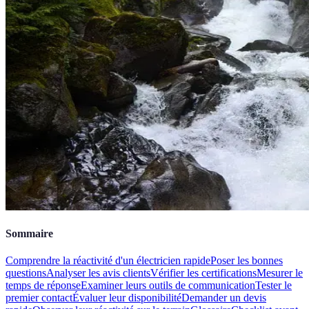
Sommaire
Comprendre la réactivité d'un électricien rapide
Poser les bonnes
questions
Analyser les avis clients
Vérifier les certifications
Mesurer le
temps de réponse
Examiner leurs outils de communication
Tester le
premier contact
Évaluer leur disponibilité
Demander un devis