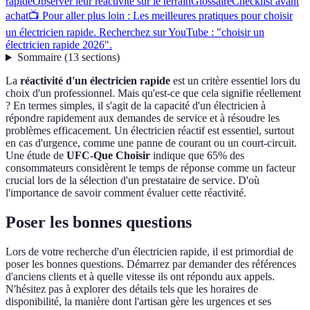
rapide
Observer leur réactivité sur le terrain
Glossaire
Checklist avant
achat
📺 Pour aller plus loin : Les meilleures pratiques pour choisir
un électricien rapide. Recherchez sur YouTube : "choisir un
électricien rapide 2026".
Sommaire
(
13
sections
)
La
réactivité d'un électricien rapide
est un critère essentiel lors du
choix d'un professionnel. Mais qu'est-ce que cela signifie réellement
? En termes simples, il s'agit de la capacité d'un électricien à
répondre rapidement aux demandes de service et à résoudre les
problèmes efficacement. Un électricien réactif est essentiel, surtout
en cas d'urgence, comme une panne de courant ou un court-circuit.
Une étude de
UFC-Que Choisir
indique que 65% des
consommateurs considèrent le temps de réponse comme un facteur
crucial lors de la sélection d'un prestataire de service. D'où
l'importance de savoir comment évaluer cette réactivité.
Poser les bonnes questions
Lors de votre recherche d'un électricien rapide, il est primordial de
poser les bonnes questions. Démarrez par demander des références
d'anciens clients et à quelle vitesse ils ont répondu aux appels.
N'hésitez pas à explorer des détails tels que les horaires de
disponibilité, la manière dont l'artisan gère les urgences et ses