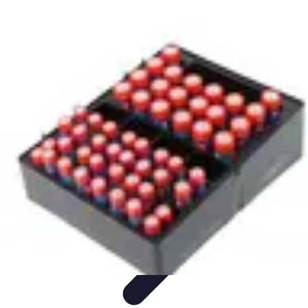
Électricien Rapide
Choisir un Électricien
Innovations
Choix de l'Électricien
Urgences
Électriques
Évaluation des Électriciens
Électricien Rapide