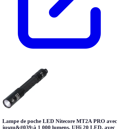
Lampe de poche LED Nitecore MT2A PRO avec
jusqu&#039;à 1 000 lumens, UHi 20 LED, avec