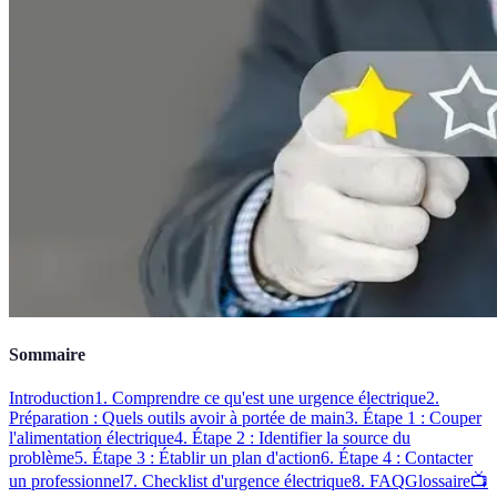
Sommaire
Introduction
1. Comprendre ce qu'est une urgence électrique
2.
Préparation : Quels outils avoir à portée de main
3. Étape 1 : Couper
l'alimentation électrique
4. Étape 2 : Identifier la source du
problème
5. Étape 3 : Établir un plan d'action
6. Étape 4 : Contacter
un professionnel
7. Checklist d'urgence électrique
8. FAQ
Glossaire
📺