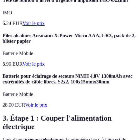
Tête de bouton d'arrêt d'urgence à impulsion IMO Ø22mm
IMO
6.24
EUR
Voir le prix
Piles alcalines Ansmann X-Power Micro AAA, LR3, pack de 2,
blister papier
Batterie Mobile
5.99
EUR
Voir le prix
Batterie pour éclairage de secours NiMH 4,8V 1300mAh avec
extrémités de câble libres, S2x2, 100x15mmx30mm
Batterie Mobile
28.00
EUR
Voir le prix
3. Étape 1 : Couper l'alimentation
électrique
Lors d'une
urgence électrique
, la première chose à faire est de