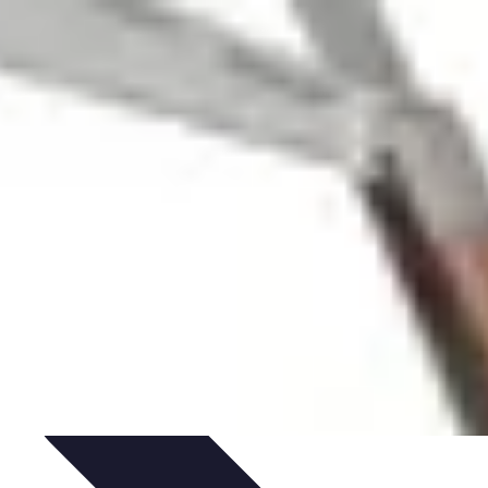
triques
Évaluation des Électriciens