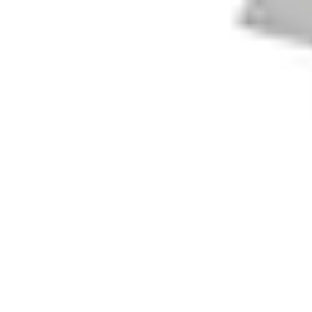
Électricien Rapide
Choisir un Électricien
Innovations
Choix de l'Électricien
Urgences Élec
Électricien Rapide