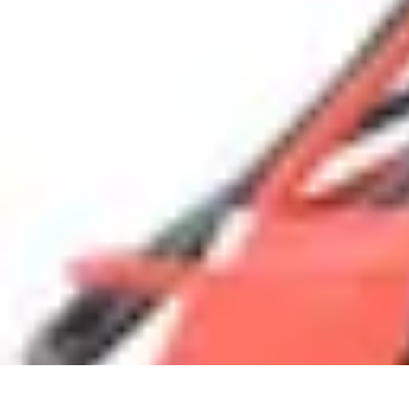
Électricien Rapide
Choisir un Électricien
Innovations
Choix de l'Électricien
Urgences Élec
Électricien Rapide