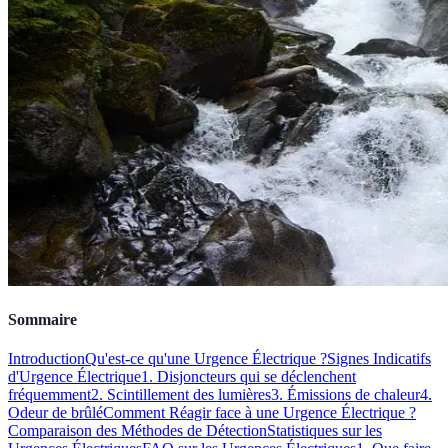
Sommaire
Introduction
Qu'est-ce qu'une Urgence Électrique ?
Signes Indicatifs
d'Urgence Électrique
1. Disjoncteurs qui se déclenchent
fréquemment
2. Scintillement des lumières
3. Émissions de chaleur
4.
Odeur de brûlé
Comment Réagir face à une Urgence Électrique ?
Comparaison des Méthodes de Détection
Statistiques sur les