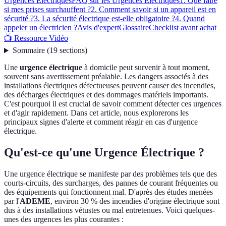
Urgences Électriques
FAQ sur les Urgences Électriques
1. Que faire
si mes prises surchauffent ?
2. Comment savoir si un appareil est en
sécurité ?
3. La sécurité électrique est-elle obligatoire ?
4. Quand
appeler un électricien ?
Avis d'expert
Glossaire
Checklist avant achat
📺 Ressource Vidéo
Sommaire
(
19
sections
)
Une
urgence électrique
à domicile peut survenir à tout moment,
souvent sans avertissement préalable. Les dangers associés à des
installations électriques défectueuses peuvent causer des incendies,
des décharges électriques et des dommages matériels importants.
C'est pourquoi il est crucial de savoir comment détecter ces urgences
et d'agir rapidement. Dans cet article, nous explorerons les
principaux signes d'alerte et comment réagir en cas d'urgence
électrique.
Qu'est-ce qu'une Urgence Électrique ?
Une urgence électrique se manifeste par des problèmes tels que des
courts-circuits, des surcharges, des pannes de courant fréquentes ou
des équipements qui fonctionnent mal. D'après des études menées
par l'
ADEME
, environ 30 % des incendies d'origine électrique sont
dus à des installations vétustes ou mal entretenues. Voici quelques-
unes des urgences les plus courantes :