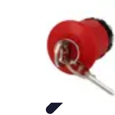
Électricien Rapide
Choisir un Électricien
Innovations
Choix de l'Électricien
Urgences
Électriques
Évaluation des Électriciens
Électricien Rapide