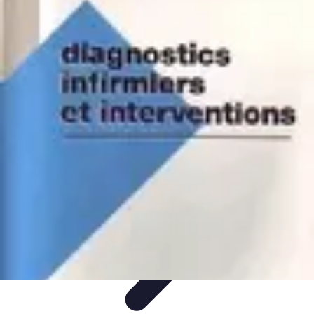
Électricien Rapide
Choisir un Électricien
Innovations
Choix de l'Électricien
Urgences
Électriques
Évaluation des Électriciens
Électricien Rapide