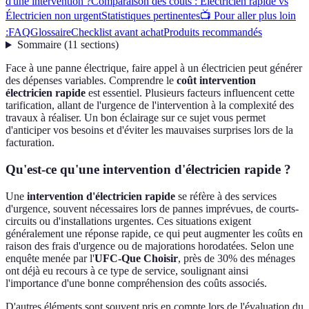
d'une intervention ?
Comparaison des coûts : Électricien rapide vs
Électricien non urgent
Statistiques pertinentes
📺 Pour aller plus loin
:
FAQ
Glossaire
Checklist avant achat
Produits recommandés
Sommaire
(
11
sections
)
Face à une panne électrique, faire appel à un électricien peut générer
des dépenses variables. Comprendre le
coût intervention
électricien rapide
est essentiel. Plusieurs facteurs influencent cette
tarification, allant de l'urgence de l'intervention à la complexité des
travaux à réaliser. Un bon éclairage sur ce sujet vous permet
d'anticiper vos besoins et d'éviter les mauvaises surprises lors de la
facturation.
Qu'est-ce qu'une intervention d'électricien rapide ?
Une
intervention d'électricien rapide
se réfère à des services
d'urgence, souvent nécessaires lors de pannes imprévues, de courts-
circuits ou d'installations urgentes. Ces situations exigent
généralement une réponse rapide, ce qui peut augmenter les coûts en
raison des frais d'urgence ou de majorations horodatées. Selon une
enquête menée par l'
UFC-Que Choisir
, près de 30% des ménages
ont déjà eu recours à ce type de service, soulignant ainsi
l'importance d'une bonne compréhension des coûts associés.
D'autres éléments sont souvent pris en compte lors de l'évaluation du