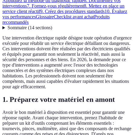
Appliquez la méthode du diagnostic rapide
6. Documentez vos
interventions
7. Formez-vous régulièrement
8. Mettez en place un
service client réactif
9. Créez des procédures standards
10. Évaluez
vos performances
Glossaire
Checklist avant achat
Produits
recommandés
Sommaire
(
14
sections
)
Une intervention électrique rapide désigne toute opération d'urgence
exécutée pour rétablir un service électrique défaillant ou dangereux.
Ces interventions doivent être réalisées par des électriciens qualifiés
et équipés pour garantir non seulement la réactivité, mais aussi la
sécurité des personnes et des biens. En 2026, la demande pour ce
type d'interventions a augmenté avec l'essor des technologies
connectées et des systèmes électriques complexes dans nos
habitations. Les professionnels doivent non seulement être
compétents, mais aussi capables d'évaluer rapidement les situations
pour agir efficacement.
1. Préparez votre matériel en amont
Avoir le bon matériel à disposition est essentiel pour garantir une
réponse rapide. Avant chaque intervention, prenez l'habitude de
préparer un kit d'outils comprenant les éléments essentiels :
tournevis, pinces, multimètre, ainsi que des composants de rechange
courants comme des prises et des disjoncteurs. D'après nos