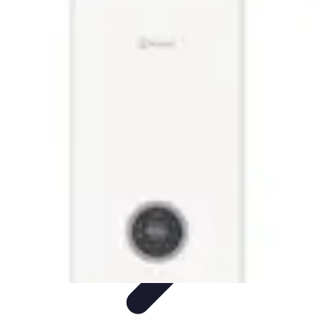
Électricien Rapide
Choisir un Électricien
Innovations
Choix de l'Électricien
Urgences
Électriques
Évaluation des Électriciens
Électricien Rapide