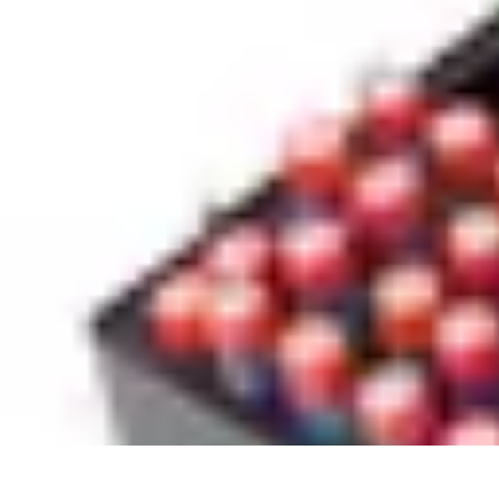
Électricien Rapide
Choisir un Électricien
Innovations
Choix de l'Électricien
Urgences Élec
Électricien Rapide