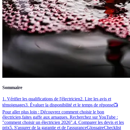
Sommaire
1. Vérifier les qualifications de l'électricien
2. Lire les avis et
témoignages
3. Évaluer la disponibilité et le temps de réponse
📺
Pour aller plus loin : Découvrez comment choisir le bon
électricien,faites gaffe aux arnaques. Recherchez sur YouTube :
"comment choisir un électricien 2026".
4. Comparer les devis et les
prix
5. S'assurer de la garantie et de l'assurance
Glossaire
Checklist