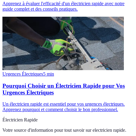
Apprenez à évaluer l'efficacité d'un électricien rapide avec notre
guide complet et des conseils pratiques.
Urgences Électriques
5
min
Pourquoi Choisir un Électricien Rapide pour Vos
Urgences Électriques
Un électricien rapide est essentiel pour vos urgences électriques.
Apprenez pourquoi et comment choisir le bon professionnel.
Électricien Rapide
Votre source d'information pour tout savoir sur
electricien rapide
.