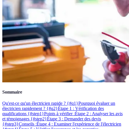
Sommaire
Qu'est-ce qu'un électricien rapide ? {#q1}
Pourquoi évaluer un
électricien rapidement ? {#q2}
Étape 1 : Vérification des
qualifications {#step1}
Points à vérifier :
Étape 2 : Analyser les avis
et témoignages {#step2}
Étape 3 : Demander des devis
{#step3}
Conseils :
Étape 4 : Examiner l'expérience de l'électricien