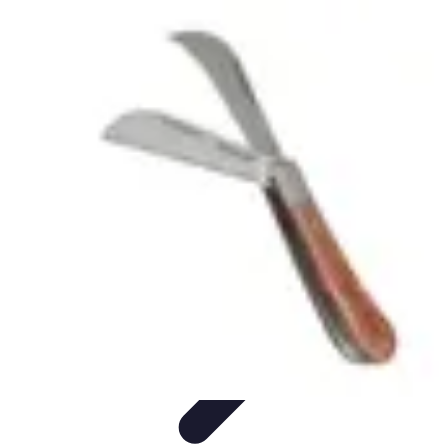
Électricien Rapide
Choisir un Électricien
Innovations
Choix de l'Électricien
Urgences
Électriques
Évaluation des Électriciens
Électricien Rapide