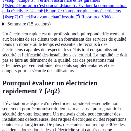
{#step4}
Étape 5 : Vérifier l'assurance et les garanties
{#step5}
Pourquoi c'est crucial :
Étape 6 : Évaluer la communication
et la réactivité {#step6}
Étape 7 : Comparer plusieurs électriciens
{#step7}
Checklist avant achat
Glossaire
📺 Ressource Vidéo
Sommaire
(
15
sections
)
Un électricien rapide est un professionnel qui répond efficacement
aux besoins de ses clients tout en fournissant des services de qualité.
Dans un monde où le temps est essentiel, le recours à des
électriciens capables de respecter les délais tout en garantissant la
sécurité et l’efficacité des installations est crucial. La rapidité ne doit
pas se faire au détriment de la qualité, car des prestations mal
effectuées peuvent entraîner des coûts supplémentaires et des
dangers pour la sécurité des utilisateurs.
Pourquoi évaluer un électricien
rapidement ? {#q2}
L'évaluation adéquate d'un électricien rapide est essentielle non
seulement pour économiser du temps, mais aussi pour garantir la
sécurité de votre logement. Un mauvais choix peut entraîner des
installations défectueuses, des risques électriques ou des réparations
coûteuses à long terme. De plus, des études montrent que 30% des
accidents domestiques liés à l’électricité sont causés par une