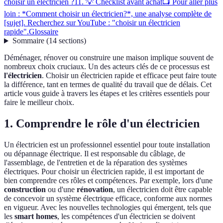
choisir un électricien ?
11. 💡 Checklist avant achat
📺 Pour aller plus
loin : *Comment choisir un électricien?*, une analyse complète de
[sujet]. Recherchez sur YouTube : "choisir un électricien
rapide".
Glossaire
Sommaire
(
14
sections
)
Déménager, rénover ou construire une maison implique souvent de
nombreux choix cruciaux. Un des acteurs clés de ce processus est
l'électricien
. Choisir un électricien rapide et efficace peut faire toute
la différence, tant en termes de qualité du travail que de délais. Cet
article vous guide à travers les étapes et les critères essentiels pour
faire le meilleur choix.
1. Comprendre le rôle d'un électricien
Un électricien est un professionnel essentiel pour toute installation
ou dépannage électrique. Il est responsable du câblage, de
l'assemblage, de l'entretien et de la réparation des systèmes
électriques. Pour choisir un électricien rapide, il est important de
bien comprendre ces rôles et compétences. Par exemple, lors d'une
construction
ou d'une
rénovation
, un électricien doit être capable
de concevoir un système électrique efficace, conforme aux normes
en vigueur. Avec les nouvelles technologies qui émergent, tels que
les
smart homes
, les compétences d'un électricien se doivent