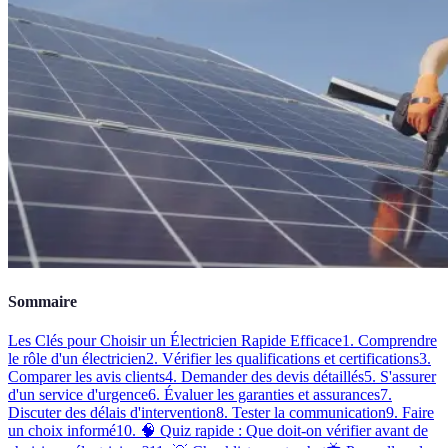
Sommaire
Les Clés pour Choisir un Électricien Rapide Efficace
1. Comprendre
le rôle d'un électricien
2. Vérifier les qualifications et certifications
3.
Comparer les avis clients
4. Demander des devis détaillés
5. S'assurer
d'un service d'urgence
6. Évaluer les garanties et assurances
7.
Discuter des délais d'intervention
8. Tester la communication
9. Faire
un choix informé
10. 🧠 Quiz rapide : Que doit-on vérifier avant de