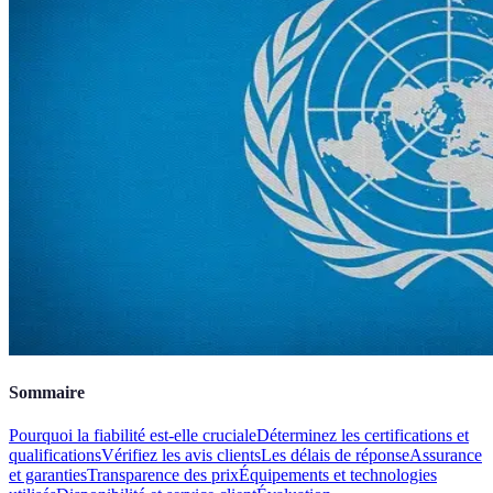
Sommaire
Pourquoi la fiabilité est-elle cruciale
Déterminez les certifications et
qualifications
Vérifiez les avis clients
Les délais de réponse
Assurance
et garanties
Transparence des prix
Équipements et technologies