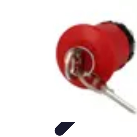
Électricien Rapide
Choisir un Électricien
Innovations
Choix de l'Électricien
Urgences
Électriques
Évaluation des Électriciens
Électricien Rapide