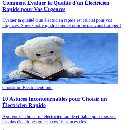
Comment Évaluer la Qualité d'un Électricien
Rapide pour Vos Urgences
Évaluer la qualité d'un électricien rapide est crucial pour vos
urgences. Suivez notre guide complet pour ne pas vous tromper !
Choisir un Électricien
6
min
10 Astuces Incontournables pour Choisir un
Électricien Rapide
Apprenez à choisir un électricien rapide et fiable pour tous vos
besoins électriques grâce à ces 10 astuces clés.