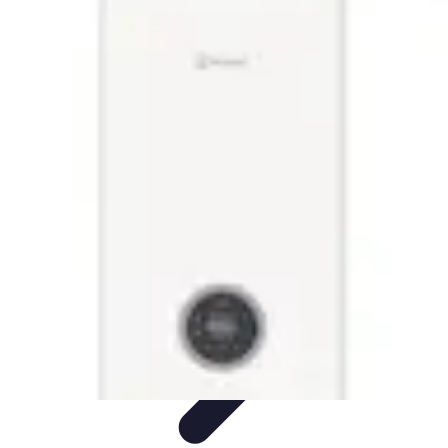
Électricien Rapide
Choisir un Électricien
Innovations
Choix de l'Électricien
Urgences
Électriques
Évaluation des Électriciens
Électricien Rapide