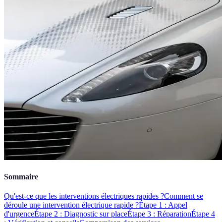
Sommaire
Qu'est-ce que les interventions électriques rapides ?
Comment se
déroule une intervention électrique rapide ?
Étape 1 : Appel
d'urgence
Étape 2 : Diagnostic sur place
Étape 3 : Réparation
Étape 4